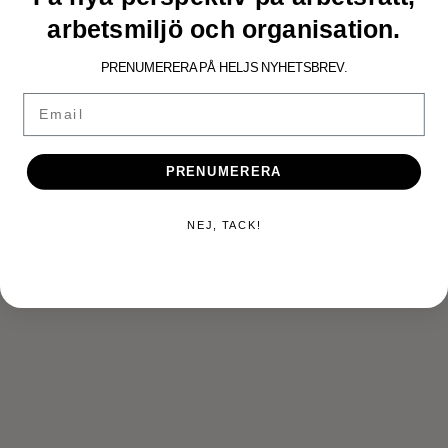
arbetsmiljö och organisation.
Press: Helj i Chefstidningen
PRENUMERERA PÅ HELJS NYHETSBREV.
Email
PRENUMERERA
KONTAKTA OSS
Tveka inte att höra av dig till oss så kan vi svara på alla dina
NEJ, TACK!
frågor eller boka in ett möte.