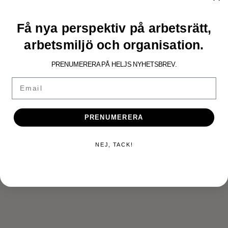
Få nya perspektiv på arbetsrätt,
NYHETER.
arbetsmiljö och organisation.
Press: Helj medverkar i VD-
PRENUMERERA PÅ HELJS NYHETSBREV.
tidningen
Email
PRENUMERERA
NEJ, TACK!
KONTAKTA OSS
Tveka inte att höra av dig till oss så kan vi svara på alla dina
frågor eller boka in ett möte.