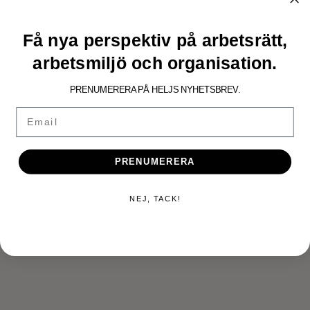
Få nya perspektiv på arbetsrätt,
NYHETER.
arbetsmiljö och organisation.
Press: Brottsmisstänkt
PRENUMERERA PÅ HELJS NYHETSBREV.
medarbetare?
Email
PRENUMERERA
NEJ, TACK!
KONTAKTA OSS
Tveka inte att höra av dig till oss så kan vi svara på alla dina
frågor eller boka in ett möte.